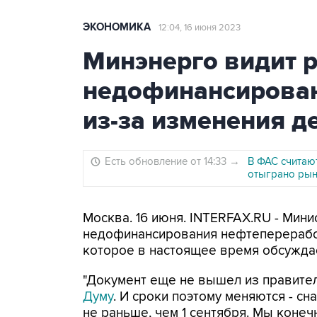
ЭКОНОМИКА
12:04, 16 июня 2023
Минэнерго видит 
недофинансирован
из-за изменения 
Есть обновление от 14:33
→
В ФАС считаю
отыграно ры
Москва. 16 июня. INTERFAX.RU - Мини
недофинансирования нефтепереработ
которое в настоящее время обсуждае
"Документ еще не вышел из правител
Думу
. И сроки поэтому меняются - сн
не раньше, чем 1 сентября. Мы конеч