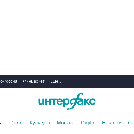
с-Россия
Финмаркет
Еще...
а
Спорт
Культура
Москва
Digital
Новости
С