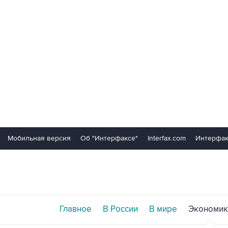
Мобильная версия
Об "Интерфаксе"
Interfax.com
Интерфак
Главное
В России
В мире
Экономик