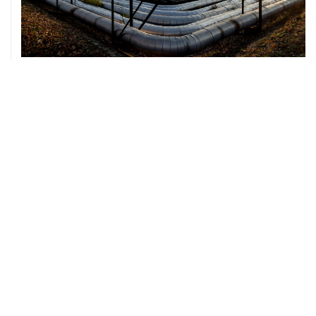
07 августа, 12:02
ФАО назвало причины роста мировых цен на пшеницу
в июле на 9,9%
ХРОНИКИ СОБЫТИЙ
❮
❯