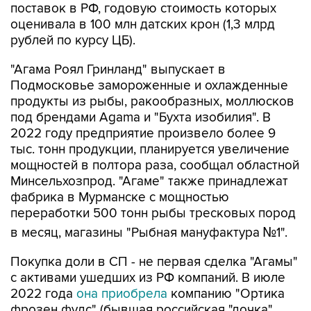
поставок в РФ, годовую стоимость которых
оценивала в 100 млн датских крон (1,3 млрд
рублей по курсу ЦБ).
"Агама Роял Гринланд" выпускает в
Подмосковье замороженные и охлажденные
продукты из рыбы, ракообразных, моллюсков
под брендами Agama и "Бухта изобилия". В
2022 году предприятие произвело более 9
тыс. тонн продукции, планируется увеличение
мощностей в полтора раза, сообщал областной
Минсельхозпрод. "Агаме" также принадлежат
фабрика в Мурманске с мощностью
переработки 500 тонн рыбы тресковых пород
в месяц, магазины "Рыбная мануфактура №1".
Покупка доли в СП - не первая сделка "Агамы"
с активами ушедших из РФ компаний. В июле
2022 года
она приобрела
компанию "Ортика
фрозен фудс" (бывшая российская "дочка"