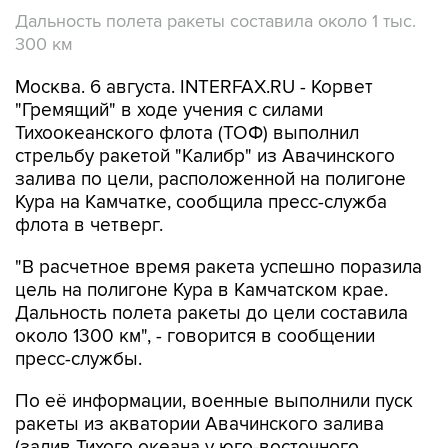
Дальность полета ракеты составила около 1 тыс.
300 км
Москва. 6 августа. INTERFAX.RU - Корвет
"Гремящий" в ходе учения с силами
Тихоокеанского флота (ТОФ) выполнил
стрельбу ракетой "Калибр" из Авачинского
залива по цели, расположенной на полигоне
Кура на Камчатке, сообщила пресс-служба
флота в четверг.
"В расчетное время ракета успешно поразила
цель на полигоне Кура в Камчатском крае.
Дальность полета ракеты до цели составила
около 1300 км", - говорится в сообщении
пресс-службы.
По её информации, военные выполнили пуск
ракеты из акватории Авачинского залива
(залив Тихого океана у юго-восточного