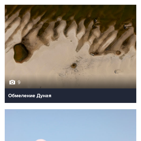
9
Обмеление Дуная