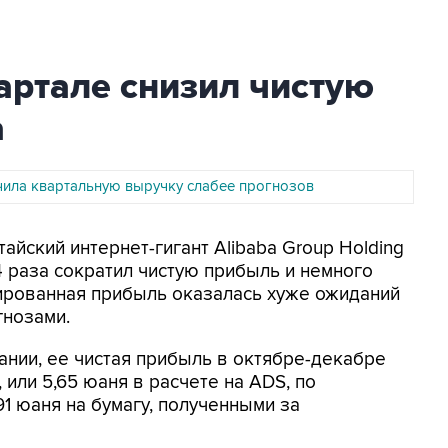
вартале снизил чистую
а
ичила квартальную выручку слабее прогнозов
айский интернет-гигант Alibaba Group Holding
4 раза сократил чистую прибыль и немного
тированная прибыль оказалась хуже ожиданий
гнозами.
ании, ее чистая прибыль в октябре-декабре
, или 5,65 юаня в расчете на ADS, по
91 юаня на бумагу, полученными за