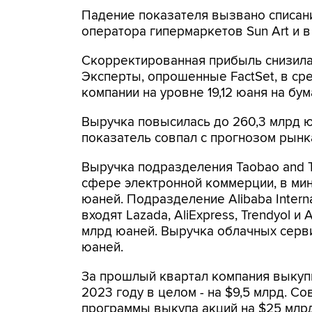
Падение показателя вызвано списани
оператора гипермаркетов Sun Art и 
Скорректированная прибыль снизилась
Эксперты, опрошенные FactSet, в с
компании на уровне 19,12 юаня на бум
Выручка повысилась до 260,3 млрд ю
показатель совпал с прогнозом рынк
Выручка подразделения Taobao and 
сфере электронной коммерции, в мин
юаней. Подразделение Alibaba Interna
входят Lazada, AliExpress, Trendyol и
млрд юаней. Выручка облачных сервис
юаней.
За прошлый квартал компания выкупи
2023 году в целом - на $9,5 млрд. С
программы выкупа акций на $25 млрд,