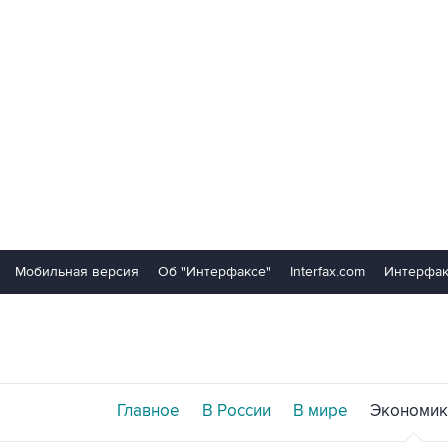
Мобильная версия
Об "Интерфаксе"
Interfax.com
Интерфак
Главное
В России
В мире
Экономик