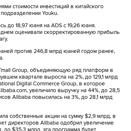
ями стоимости инвестиций в китайского
в подразделении Youku.
 до 18,97 юаня на ADS с 19,26 юаня.
реднем оценивали скорректированную прибыль
агу.
аней против 246,8 млрд юаней годом ранее,
а.
Tmall Group, объединяющую ряд платформ в
увшем квартале выросла на 2%, до 129,1 млрд
tional Digital Commerce Group, в которое
 Alibaba.com, увеличило выручку на 44%, до 28,5
ов Alibaba повысилась на 3%, до 28,1 млрд
ла собственные акции на сумму $2,9 млрд, в
овет директоров Alibaba одобрил увеличение
 до $35,3 млрд, эта программа будет