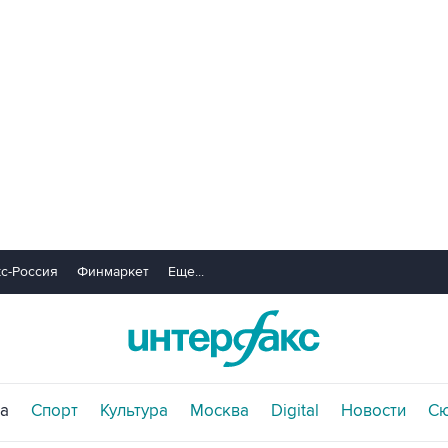
с-Россия
Финмаркет
Еще...
а
Спорт
Культура
Москва
Digital
Новости
С