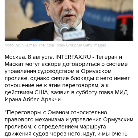
Фото: Arun Kumar/ The India Today Group via Getty Images
Москва. 8 августа. INTERFAX.RU - Тегеран и
Маскат могут вскоре договориться о системе
управления судоходством в Ормузском
проливе, однако снятие блокады с него имеет
отношение не к этим переговорам, а к
действиям США, заявил в субботу глава МИД
Ирана Аббас Аракчи.
"Переговоры с Оманом относительно
правового механизма и управления Ормузским
проливом, с определением маршрута
движения судов через него, идут, и мы очень
близки к соглашению", - приводит агентство
Tasnim слова министра.