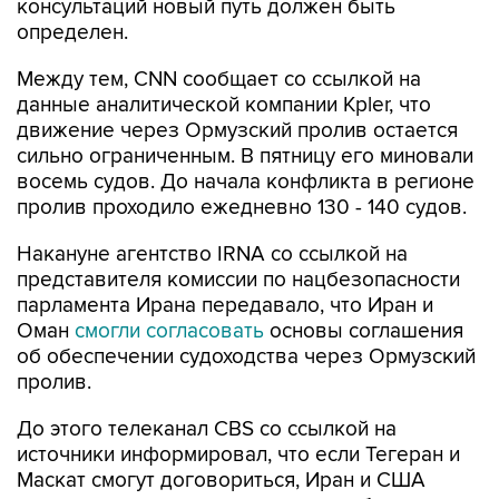
Между тем, CNN сообщает со ссылкой на
данные аналитической компании Kpler, что
движение через Ормузский пролив остается
сильно ограниченным. В пятницу его миновали
восемь судов. До начала конфликта в регионе
пролив проходило ежедневно 130 - 140 судов.
Накануне агентство IRNA со ссылкой на
представителя комиссии по нацбезопасности
парламента Ирана передавало, что Иран и
Оман
смогли согласовать
основы соглашения
об обеспечении судоходства через Ормузский
пролив.
До этого телеканал CBS со ссылкой на
источники информировал, что если Тегеран и
Маскат смогут договориться, Иран и США
вернутся за стол переговоров с соблюдением
условий июньского меморандума о