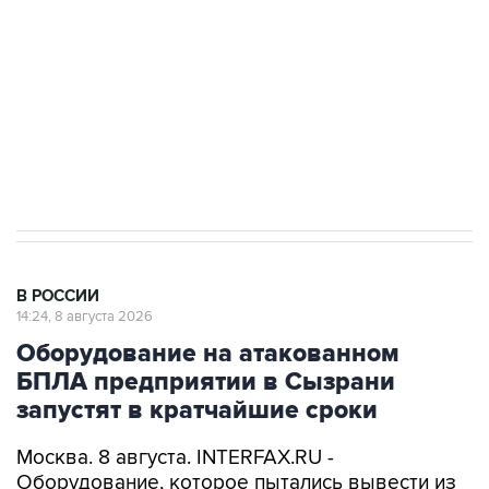
Социальная реклама, АНО «Национальные приоритеты».
ИНН 7725383515 Erid: F7NfYUJCUneVdwcydK6A
Кабмин РФ разрешил до 1 июля 2027 года
импорт, выпуск и обращение бензина Евро 2,
Евро 3, Евро 4
В РОССИИ
14:24, 8 августа 2026
Оборудование на атакованном
БПЛА предприятии в Сызрани
запустят в кратчайшие сроки
Москва. 8 августа. INTERFAX.RU -
Оборудование, которое пытались вывести из
строя атакой БПЛА на одном из самарских
предприятий в ночь на субботу, начнет