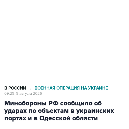
Беспилотные технологии и ИИ на службе у
электросетевых объектов и агрокомплексов
Социальная реклама, АНО «Национальные приоритеты».
ИНН 7725383515 Erid: F7NfYUJCUneVdwcydK6A
Кабмин РФ разрешил до 1 июля 2027 года
импорт, выпуск и обращение бензина Евро 2,
Евро 3, Евро 4
В РОССИИ
ВОЕННАЯ ОПЕРАЦИЯ НА УКРАИНЕ
→
09:29, 9 августа 2026
Минобороны РФ сообщило об
ударах по объектам в украинских
портах и в Одесской области