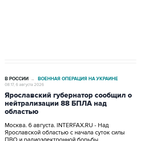
Как российские медицинские технологии
выходят на мировые рынки
Социальная реклама, АНО «Национальные приоритеты».
ИНН 7725383515 Erid: F7NfYUJCUneVdTRF8PRs
Трамп заявил, что переговоры с Ираном
начнутся в понедельник
В РОССИИ
ВОЕННАЯ ОПЕРАЦИЯ НА УКРАИНЕ
→
08:17, 6 августа 2026
Ярославский губернатор сообщил о
нейтрализации 88 БПЛА над
областью
Москва. 6 августа. INTERFAX.RU - Над
Ярославской областью с начала суток силы
ПВО и радиоэлектронной борьбы