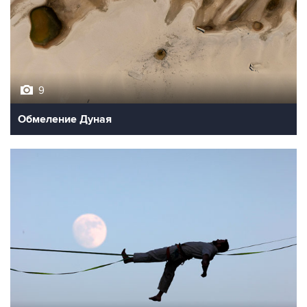
9
Обмеление Дуная