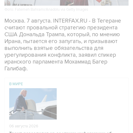
Москва. 7 августа. INTERFAX.RU - В Тегеране
считают провальной стратегию президента
США Дональда Трампа, который, по мнению
Ирана, пытается его запугать, и призывают
выполнить взятые обязательства для
урегулирования конфликта, заявил спикер
иранского парламента Мохаммад Багер
Галибаф.
В МИРЕ
06 августа 2026
Трамп разозлился из-за утечки информации об
истощении запасов боеприпасов