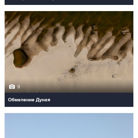
9
Обмеление Дуная