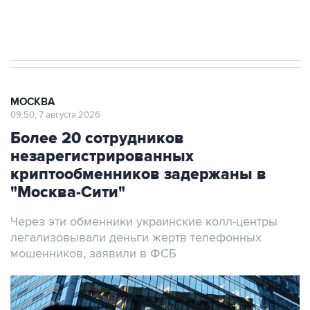
Аксенов сообщил о четвертом погибшем в
результате атаки ВСУ на Крым
МОСКВА
09:50, 7 августа 2026
Более 20 сотрудников
незарегистрированных
криптообменников задержаны в
"Москва-Сити"
Через эти обменники украинские колл-центры
легализовывали деньги жертв телефонных
мошенников, заявили в ФСБ