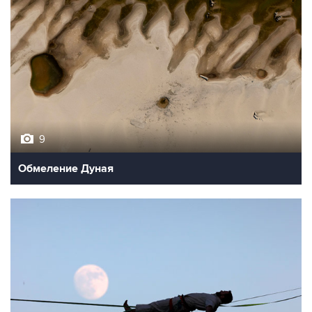
9
Обмеление Дуная