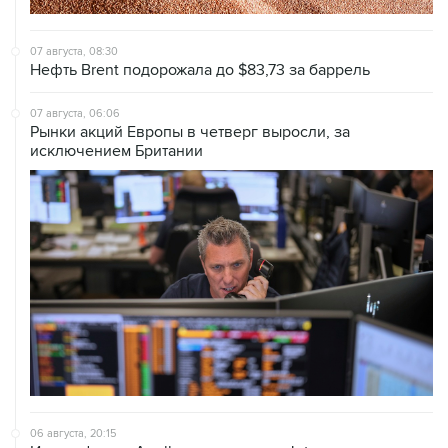
07 августа, 08:30
Нефть Brent подорожала до $83,73 за баррель
07 августа, 06:06
Рынки акций Европы в четверг выросли, за
исключением Британии
06 августа, 20:15
Инвестфирма Apollo покупает easyJet, оценив
авиакомпанию в $7,7 млрд