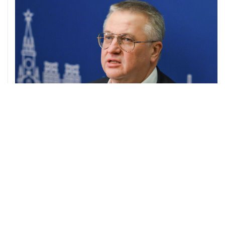
ХРОНИКИ СОБЫТИЙ
❮
❯