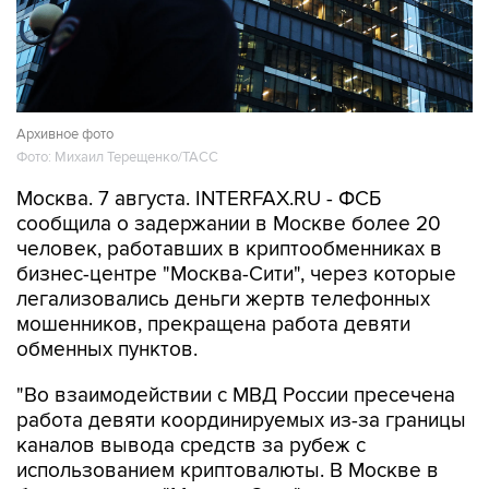
Архивное фото
Фото: Михаил Терещенко/ТАСС
Москва. 7 августа. INTERFAX.RU - ФСБ
сообщила о задержании в Москве более 20
человек, работавших в криптообменниках в
бизнес-центре "Москва-Сити", через которые
легализовались деньги жертв телефонных
мошенников, прекращена работа девяти
обменных пунктов.
"Во взаимодействии с МВД России пресечена
работа девяти координируемых из-за границы
каналов вывода средств за рубеж с
использованием криптовалюты. В Москве в
бизнес-центре "Москва-Сити" задержаны
более 20 сотрудников незарегистрированных