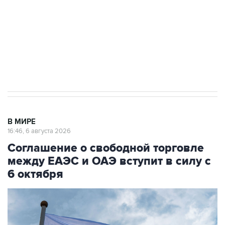
выходят на мировые рынки
Социальная реклама, АНО «Национальные приоритеты».
ИНН 7725383515 Erid: F7NfYUJCUneVdTRF8PRs
Трамп заявил, что переговоры с Ираном
начнутся в понедельник
В МИРЕ
16:46, 6 августа 2026
Соглашение о свободной торговле
между ЕАЭС и ОАЭ вступит в силу с
6 октября