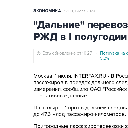
ЭКОНОМИКА
12:00, 1 июля 2024
"Дальние" перевоз
РЖД в I полугодии
Есть обновление от 10:27
→
Погрузка на с
5,2%
Москва. 1 июля. INTERFAX.RU - В Рос
пассажиров в поездах дальнего след
измерении, сообщило ОАО "Российск
оперативные данные.
Пассажирооборот в дальнем следован
до 47,3 млрд пассажиро-километров.
Пригородные пассажироперевозки за 