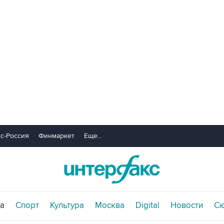
с-Россия
Финмаркет
Еще...
а
Спорт
Культура
Москва
Digital
Новости
С