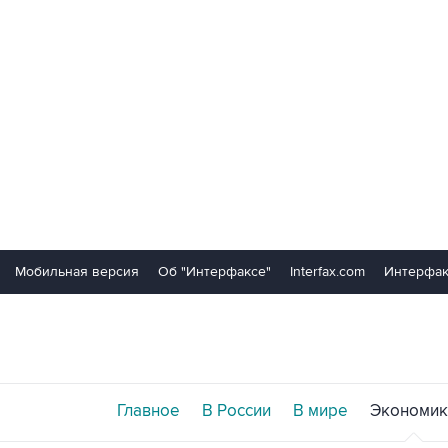
Мобильная версия
Об "Интерфаксе"
Interfax.com
Интерфак
Главное
В России
В мире
Экономик