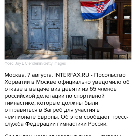
Фото: Jay L Clendenin/Getty Images
Москва. 7 августа. INTERFAX.RU - Посольство
Хорватии в Москве официально уведомило об
отказе в выдаче виз девяти из 65 членов
российской делегации по спортивной
гимнастике, которые должны были
отправиться в Загреб для участия в
чемпионате Европы. Об этом сообщает пресс-
служба Федерации гимнастики России.
Среди тех, кому отказали в визе, — лидеры
женской сборной Ангелина Мельникова,