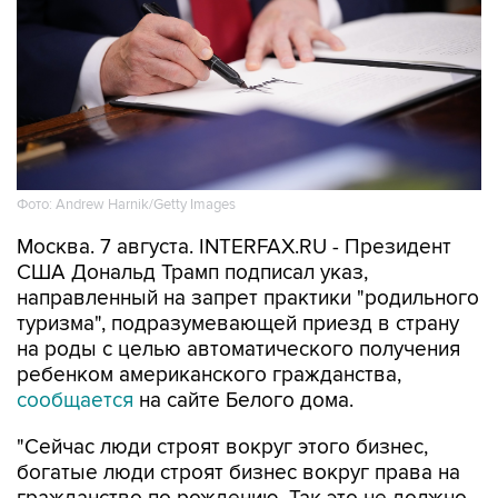
Фото: Andrew Harnik/Getty Images
Москва. 7 августа. INTERFAX.RU - Президент
США Дональд Трамп подписал указ,
направленный на запрет практики "родильного
туризма", подразумевающей приезд в страну
на роды с целью автоматического получения
ребенком американского гражданства,
сообщается
на сайте Белого дома.
"Сейчас люди строят вокруг этого бизнес,
богатые люди строят бизнес вокруг права на
гражданство по рождению. Так это не должно
работать", - подчеркнул Трамп на церемонии