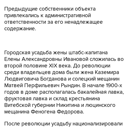
Предыдущие собственники объекта
привлекались к административной
ответственности за его ненадлежащее
содержание.
Городская усадьба жены штабс-капитана
Елены Александровны Ивановой сложилась во
второй половине XIX века. До революции
среди владельцев дома были жена Каземира
Людвиговича Богданова и солецкий мещанин
Матвей Перфильевич Рындин. В начале 1900-х
годов в доме располагалась бакалейная лавка,
фруктовая лавка и склад крестьянина
Витебской губернии Никитина и люцинского
мещанина Феногена Федорова.
После революции усадьбу национализировали
и ее постройки стали жилыми. В 1982 году дом
был признан аварийным, и его решили