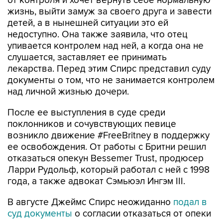
от контроля и хочет вернуть себе нормальную
жизнь, выйти замуж за своего друга и завести
детей, а в нынешней ситуации это ей
недоступно. Она также заявила, что отец
упивается контролем над ней, а когда она не
слушается, заставляет ее принимать
лекарства. Перед этим Спирс представил суду
документы о том, что не занимается контролем
над личной жизнью дочери.
После ее выступления в суде среди
поклонников и сочувствующих певице
возникло движение #FreeBritney в поддержку
ее освобождения. От работы с Бритни решил
отказаться опекун Bessemer Trust, продюсер
Ларри Рудольф, который работал с ней с 1998
года, а также адвокат Сэмьюэл Ингэм III.
В августе Джеймс Спирс неожиданно
подал в
суд документы
о согласии отказаться от опеки