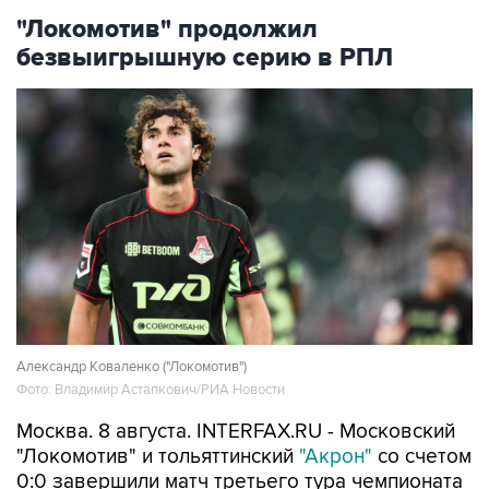
"Локомотив" продолжил
безвыигрышную серию в РПЛ
Александр Коваленко ("Локомотив")
Фото: Владимир Астапкович/РИА Новости
Москва. 8 августа. INTERFAX.RU - Московский
"Локомотив" и тольяттинский
"Акрон"
со счетом
0:0 завершили матч третьего тура чемпионата