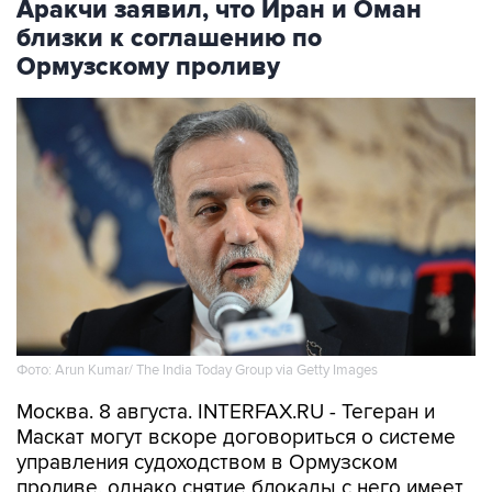
Аракчи заявил, что Иран и Оман
близки к соглашению по
Ормузскому проливу
Фото: Arun Kumar/ The India Today Group via Getty Images
Москва. 8 августа. INTERFAX.RU - Тегеран и
Маскат могут вскоре договориться о системе
управления судоходством в Ормузском
проливе, однако снятие блокады с него имеет