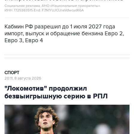
Социальная реклама, АНО «Национальные приоритеты».
ИНН 7725383515 Erid: F7NfYUJCUneVdwcydK6A
Кабмин РФ разрешил до 1 июля 2027 года
импорт, выпуск и обращение бензина Евро 2,
Евро 3, Евро 4
СПОРТ
20:11, 8 августа 2026
"Локомотив" продолжил
безвыигрышную серию в РПЛ