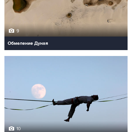
9
Обмеление Дуная
10