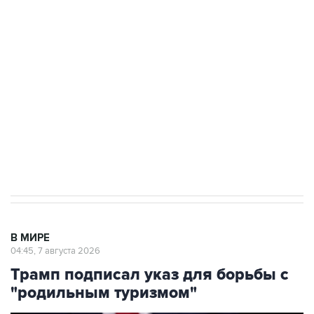
подростков, готовивших теракт на объекте
Росгвардии
Как российские медицинские технологии
выходят на мировые рынки
Социальная реклама, АНО «Национальные приоритеты».
ИНН 7725383515 Erid: F7NfYUJCUneVdTRF8PRs
Аксенов сообщил о четвертом погибшем в
результате атаки ВСУ на Крым
В МИРЕ
04:45, 7 августа 2026
Трамп подписал указ для борьбы с
"родильным туризмом"