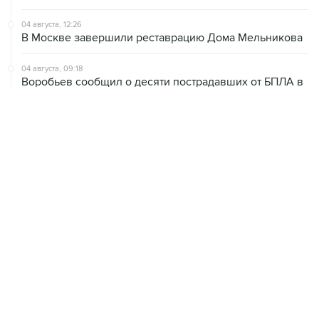
04 августа, 12:26
В Москве завершили реставрацию Дома Мельникова
04 августа, 09:18
Воробьев сообщил о десяти пострадавших от БПЛА в
Чехове
04 августа, 07:19
Пять человек погибли, шестеро ранены в результате
атаки БПЛА на Московскую область
ХРОНИКИ СОБЫТИЙ