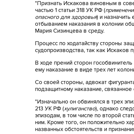
"Признать Искакова виновным в сов
частью 1 статьи 318 УК РФ (
применение
опасного для здоровья
) и назначить
отбыванием наказания в колонии общ
Мария Сизинцева в среду.
Процесс по ходатайству стороны за
судопроизводства, так как Искаков 
В ходе прений сторон гособвинитель
ему наказание в виде трех лет коло
Со своей стороны, адвокат фигурант
подзащитному наказание, связанное
"Изначально он обвинялся в трех эпи
213 УК РФ (
хулиганство
), однако сле
эпизодам, в том числе по второй ста
ним. Кроме того, он положительно х
названных обстоятельств и признан