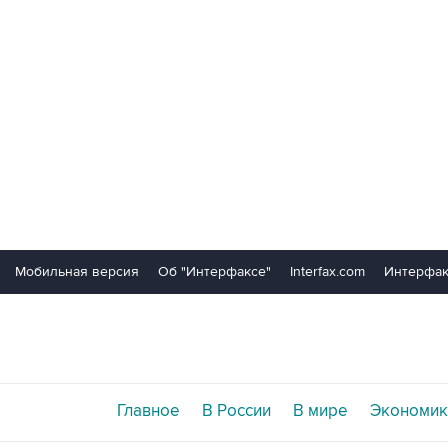
Мобильная версия
Об "Интерфаксе"
Interfax.com
Интерфак
Главное
В России
В мире
Экономик