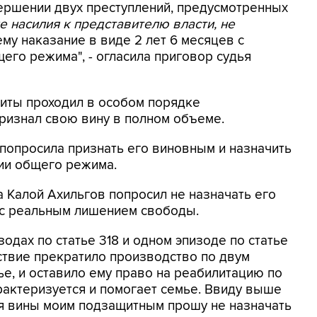
ершении двух преступлений, предусмотренных
 насилия к представителю власти, не
 ему наказание в виде 2 лет 6 месяцев с
его режима", - огласила приговор судья
щиты проходил в особом порядке
признал свою вину в полном объеме.
 попросила признать его виновным и назначить
нии общего режима.
а Калой Ахильгов попросил не назначать его
 с реальным лишением свободы.
зодах по статье 318 и одном эпизоде по статье
дствие прекратило производство по двум
тье, и оставило ему право на реабилитацию по
арактеризуется и помогает семье. Ввиду выше
ия вины моим подзащитным прошу не назначать