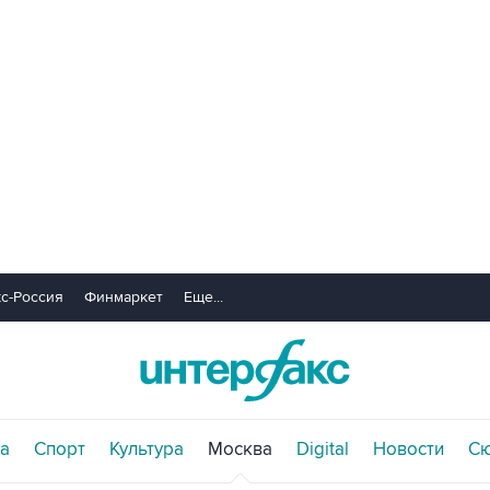
с-Россия
Финмаркет
Еще...
а
Спорт
Культура
Москва
Digital
Новости
С