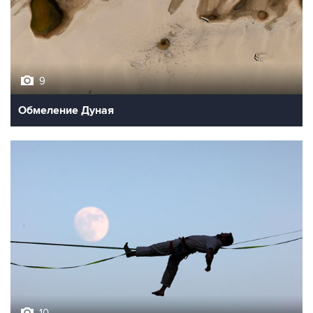
9
Обмеление Дуная