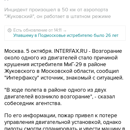
Инцидент произошел в 50 км от аэропорта
"Жуковский", он работает в штатном режиме
Есть обновление от 14:11
→
Упавшему в Подмосковье истребителю было 26 лет
Москва. 5 октября. INTERFAX.RU - Возгорание
около одного из двигателей стало причиной
крушения истребителя МиГ-29 в районе
Жуковского в Московской области, сообщил
"Интерфаксу" источник, знакомый с ситуацией.
"В ходе полета в районе одного из двух
двигателей возникло возгорание", - сказал
собеседник агентства.
По его информации, пожар привел к потере
управления двигательной установкой, однако
пилоты смогли спланировать и увести машину в