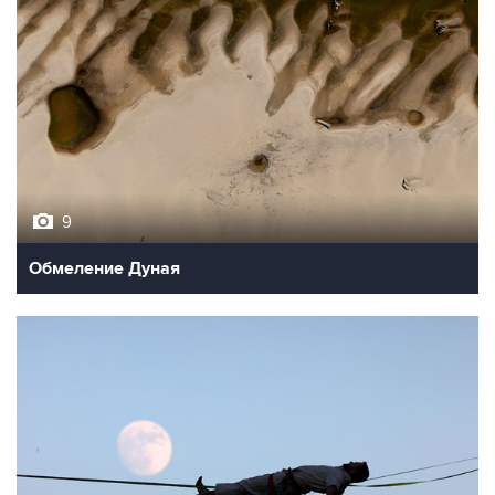
9
Обмеление Дуная