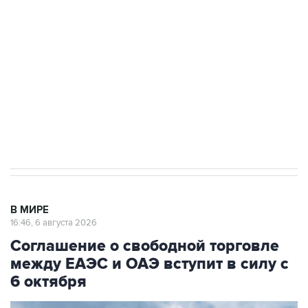
Как российские медицинские технологии
выходят на мировые рынки
Социальная реклама, АНО «Национальные приоритеты».
ИНН 7725383515 Erid: F7NfYUJCUneVdTRF8PRs
Трамп заявил, что переговоры с Ираном
начнутся в понедельник
В МИРЕ
16:46, 6 августа 2026
Соглашение о свободной торговле
между ЕАЭС и ОАЭ вступит в силу с
6 октября