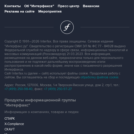
Контакты
Об "Интерфаксе"
Пресс-центр
Вакансии
Реклама на сайте
Мероприятия
Copyright © 1991—2026 Interfax. Все права защищены. Сетевое издание
"Интерфакс.ру". Свидетельство о регистрации СМИ ЭЛ № ФС 77 - 84928 выдано
Федеральной службой по надзору в сфере связи, информационных технологий и
массовых коммуникаций (Роскомнадзор) 21.03.2023. Вся информация,
размещенная на данном веб-сайте, предназначена только для персонального
пользования и не подлежит дальнейшему воспроизведению и/или
распространению в какой-либо форме, иначе как с письменного разрешения
Интерфакса.
Сайт Interfax.ru (далее – сайт) использует файлы cookie. Продолжая работу с
сайтом, Вы соглашаетесь на сбор и последующую
обработку файлов cookie
.
Адрес: Россия, 127006, Москва, 1-я Тверская-Ямская улица, дом 2, стр.1, тел.:
+7 (499) 250-98-40
, факс:
+7 (499) 250-97-27
Продукты информационной группы
"Интерфакс"
Информация о компаниях, товарах и людях
СПАРК
X-Compliance
СКАУТ