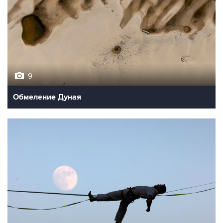
9
Обмеление Дуная