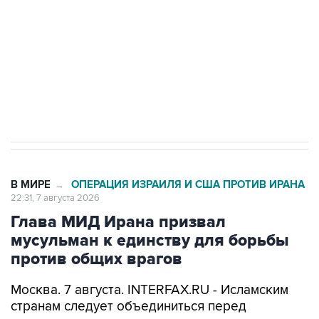
электросетевых объектов и агрокомплексов
Социальная реклама, АНО «Национальные приоритеты».
ИНН 7725383515 Erid: F7NfYUJCUneVdwcydK6A
Кабмин РФ разрешил до 1 июля 2027 года
импорт, выпуск и обращение бензина Евро 2,
Евро 3, Евро 4
В МИРЕ
ОПЕРАЦИЯ ИЗРАИЛЯ И США ПРОТИВ ИРАНА
→
22:31, 7 августа 2026
Глава МИД Ирана призвал
мусульман к единству для борьбы
против общих врагов
Москва. 7 августа. INTERFAX.RU - Исламским
странам следует объединиться перед