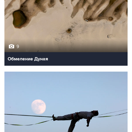
9
Обмеление Дуная