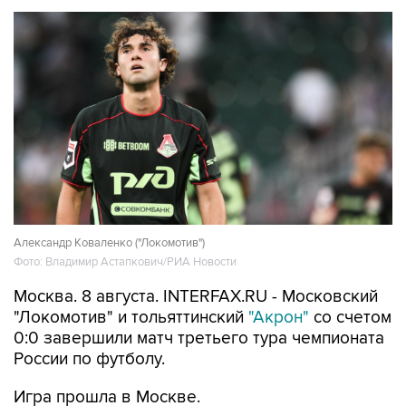
Александр Коваленко ("Локомотив")
Фото: Владимир Астапкович/РИА Новости
Москва. 8 августа. INTERFAX.RU - Московский
"Локомотив" и тольяттинский
"Акрон"
со счетом
0:0 завершили матч третьего тура чемпионата
России по футболу.
Игра прошла в Москве.
"Локомотив" набрал 2 очка и занимает десятое