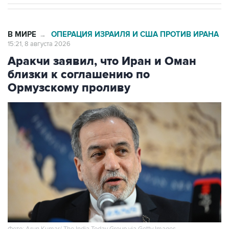
В МИРЕ
ОПЕРАЦИЯ ИЗРАИЛЯ И США ПРОТИВ ИРАНА
→
15:21, 8 августа 2026
Аракчи заявил, что Иран и Оман
близки к соглашению по
Ормузскому проливу
Фото: Arun Kumar/ The India Today Group via Getty Images
Москва. 8 августа. INTERFAX.RU - Тегеран и