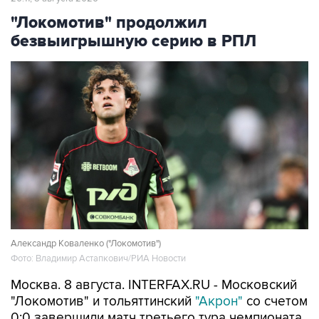
"Локомотив" продолжил
безвыигрышную серию в РПЛ
Александр Коваленко ("Локомотив")
Фото: Владимир Астапкович/РИА Новости
Москва. 8 августа. INTERFAX.RU - Московский
"Локомотив" и тольяттинский
"Акрон"
со счетом
0:0 завершили матч третьего тура чемпионата