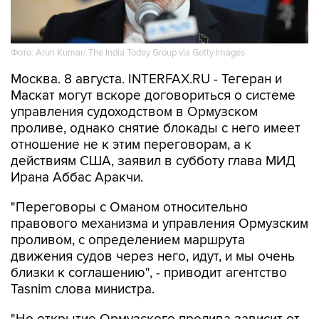
Фото: Arun Kumar/ The India Today Group via Getty Images
Москва. 8 августа. INTERFAX.RU - Тегеран и
Маскат могут вскоре договориться о системе
управления судоходством в Ормузском
проливе, однако снятие блокады с него имеет
отношение не к этим переговорам, а к
действиям США, заявил в субботу глава МИД
Ирана Аббас Аракчи.
"Переговоры с Оманом относительно
правового механизма и управления Ормузским
проливом, с определением маршрута
движения судов через него, идут, и мы очень
близки к соглашению", - приводит агентство
Tasnim слова министра.