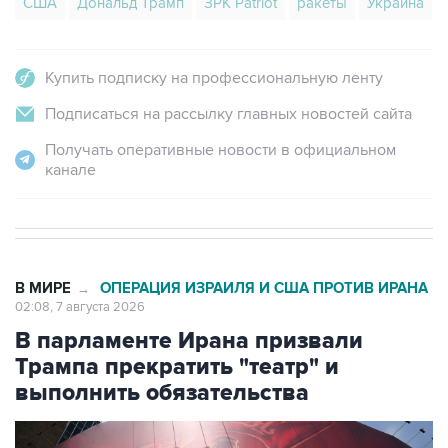
США
Дональд Трамп
ЗРК Patriot
ракеты
Украина
Купить подписку на профессиональную ленту
Подписаться на рассылку главных новостей сайта
Получать оперативные новости в официальном
канале
В МИРЕ
ОПЕРАЦИЯ ИЗРАИЛЯ И США ПРОТИВ ИРАНА
→
02:08, 7 августа 2026
В парламенте Ирана призвали
Трампа прекратить "театр" и
выполнить обязательства