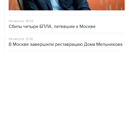
04 августа, 14:03
Сбиты четыре БПЛА, летевшие к Москве
04 августа, 12:26
В Москве завершили реставрацию Дома Мельникова
04 августа, 09:18
Воробьев сообщил о десяти пострадавших от БПЛА в
Чехове
04 августа, 07:19
Пять человек погибли, шестеро ранены в результате
атаки БПЛА на Московскую область
ХРОНИКИ СОБЫТИЙ