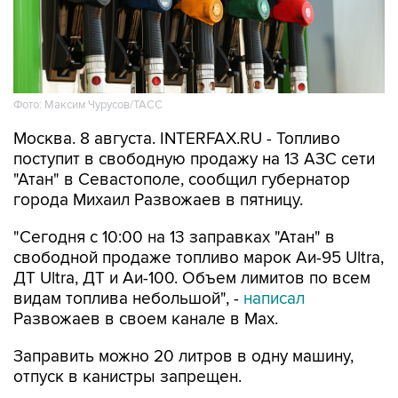
Фото: Максим Чурусов/ТАСС
Москва. 8 августа. INTERFAX.RU - Топливо
поступит в свободную продажу на 13 АЗС сети
"Атан" в Севастополе, сообщил губернатор
города Михаил Развожаев в пятницу.
"Сегодня с 10:00 на 13 заправках "Атан" в
свободной продаже топливо марок Аи-95 Ultra,
ДТ Ultra, ДТ и Аи-100. Объем лимитов по всем
видам топлива небольшой", -
написал
Развожаев в своем канале в Max.
Заправить можно 20 литров в одну машину,
отпуск в канистры запрещен.
В пятницу в свободной продаже топливо было
на десяти АЗС
этой сети.