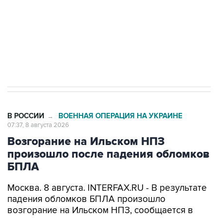
Кабмин РФ разрешил до 1 июля 2027 года
импорт, выпуск и обращение бензина Евро 2,
Евро 3, Евро 4
В РОССИИ
ВОЕННАЯ ОПЕРАЦИЯ НА УКРАИНЕ
→
07:37, 8 августа 2026
Возгорание на Ильском НПЗ
произошло после падения обломков
БПЛА
Москва. 8 августа. INTERFAX.RU - В результате
падения обломков БПЛА произошло
возгорание на Ильском НПЗ, сообщается в
оперативном штабе Краснодарского края в
канале в Max утром в субботу.