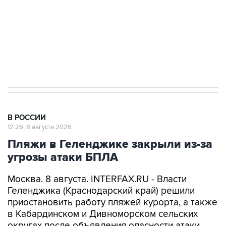
Кабмин РФ разрешил до 1 июля 2027 года
импорт, выпуск и обращение бензина Евро 2,
Евро 3, Евро 4
В РОССИИ
12:26, 8 августа 2026
Пляжи в Геленджике закрыли из-за
угрозы атаки БПЛА
Москва. 8 августа. INTERFAX.RU - Власти
Геленджика (Краснодарский край) решили
приостановить работу пляжей курорта, а также
в Кабардинском и Дивноморском сельских
округах после объявления опасности атаки
БПЛА, сообщил глава города Алексей