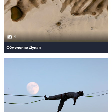
9
Обмеление Дуная