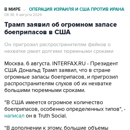
В МИРЕ
ОПЕРАЦИЯ ИЗРАИЛЯ И США ПРОТИВ ИРАНА
→
08:38, 6 августа 2026
Трамп заявил об огромном запасе
боеприпасов в США
Он пригрозил распространителям фейков о
нехватке ракет долгими тюремными сроками
Москва. 6 августа. INTERFAX.RU - Президент
США Дональд Трамп заявил, что в стране
огромные запасы боеприпасов, и пригрозил
распространителям слухов об их нехватке
большими тюремными сроками.
"В США имеется огромное количество
боеприпасов, особенно определенных типов", -
написал
он в Truth Social.
"В дополнении к этому, большие объемы