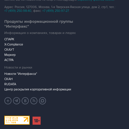
Адрес: Россия, 127006, Москва, 1-я Тверская-Ямская улица, дом 2, стр.1, тел.:
+7 (499) 250-98-40
, факс:
+7 (499) 250-97-27
Продукты информационной группы
"Интерфакс"
Информация о компаниях, товарах и людях
СПАРК
X-Compliance
СКАУТ
Маркер
АСТРА
Новости и рынки
Новости "Интерфакса"
СКАН
RUDATA
Центр раскрытия корпоративной информации