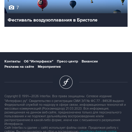
7
Фестиваль воздухоплавания в Бристоле
Контакты
Об "Интерфаксе"
Пресс-центр
Вакансии
Реклама на сайте
Мероприятия
Copyright © 1991—2026 Interfax. Все права защищены. Сетевое издание
"Интерфакс.ру". Свидетельство о регистрации СМИ ЭЛ № ФС 77 - 84928 выдано
Федеральной службой по надзору в сфере связи, информационных технологий и
массовых коммуникаций (Роскомнадзор) 21.03.2023. Вся информация,
размещенная на данном веб-сайте, предназначена только для персонального
пользования и не подлежит дальнейшему воспроизведению и/или
распространению в какой-либо форме, иначе как с письменного разрешения
Интерфакса.
Сайт Interfax.ru (далее – сайт) использует файлы cookie. Продолжая работу с
сайтом, Вы соглашаетесь на сбор и последующую
обработку файлов cookie
.