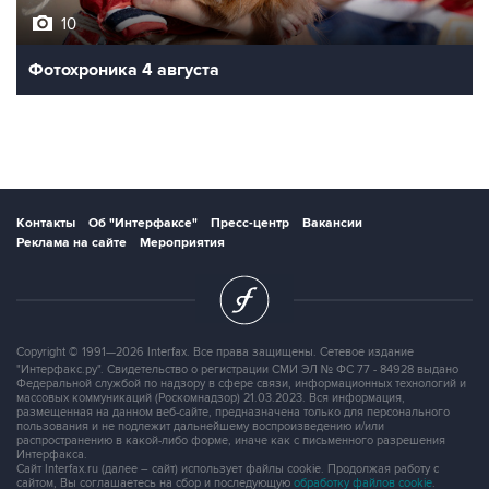
10
Фотохроника 4 августа
Контакты
Об "Интерфаксе"
Пресс-центр
Вакансии
Реклама на сайте
Мероприятия
Copyright © 1991—2026 Interfax. Все права защищены. Сетевое издание
"Интерфакс.ру". Свидетельство о регистрации СМИ ЭЛ № ФС 77 - 84928 выдано
Федеральной службой по надзору в сфере связи, информационных технологий и
массовых коммуникаций (Роскомнадзор) 21.03.2023. Вся информация,
размещенная на данном веб-сайте, предназначена только для персонального
пользования и не подлежит дальнейшему воспроизведению и/или
распространению в какой-либо форме, иначе как с письменного разрешения
Интерфакса.
Сайт Interfax.ru (далее – сайт) использует файлы cookie. Продолжая работу с
сайтом, Вы соглашаетесь на сбор и последующую
обработку файлов cookie
.