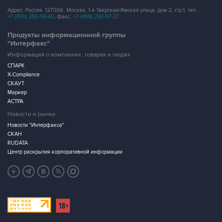
Адрес: Россия, 127006, Москва, 1-я Тверская-Ямская улица, дом 2, стр.1, тел.:
+7 (499) 250-98-40
, факс:
+7 (499) 250-97-27
Продукты информационной группы
"Интерфакс"
Информация о компаниях, товарах и людях
СПАРК
X-Compliance
СКАУТ
Маркер
АСТРА
Новости и рынки
Новости "Интерфакса"
СКАН
RUDATA
Центр раскрытия корпоративной информации