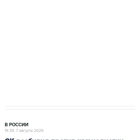
ФСБ сообщила о задержании в Приморье
подростков, готовивших теракт на объекте
Росгвардии
Беспилотные технологии и ИИ на службе у
электросетевых объектов и агрокомплексов
Социальная реклама, АНО «Национальные приоритеты».
ИНН 7725383515 Erid: F7NfYUJCUneVdwcydK6A
Аксенов сообщил о четвертом погибшем в
результате атаки ВСУ на Крым
В РОССИИ
19:39, 7 августа 2026