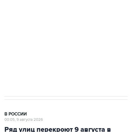
Купить подписку на профессиональную ленту
Подписаться на рассылку главных новостей сайта
Получать оперативные новости в официальном
канале
В РОССИИ
00:05, 9 августа 2026
Ряд улиц перекроют 9 августа в