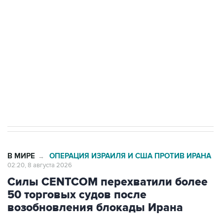
Беспилотные технологии и ИИ на службе у
электросетевых объектов и агрокомплексов
Социальная реклама, АНО «Национальные приоритеты».
ИНН 7725383515 Erid: F7NfYUJCUneVdwcydK6A
Кабмин РФ разрешил до 1 июля 2027 года
импорт, выпуск и обращение бензина Евро 2,
Евро 3, Евро 4
В МИРЕ
ОПЕРАЦИЯ ИЗРАИЛЯ И США ПРОТИВ ИРАНА
→
02:20, 8 августа 2026
Силы CENTCOM перехватили более
50 торговых судов после
возобновления блокады Ирана