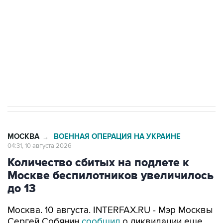
Социальная реклама, АНО «Национальные приоритеты».
ИНН 7725383515 Erid: F7NfYUJCUneVdwcydK6A
Путин вывел "Шереметьево" из
стратегического списка с целью снять
препятствие для приватизации
МОСКВА
ВОЕННАЯ ОПЕРАЦИЯ НА УКРАИНЕ
→
04:31, 10 августа 2026
Количество сбитых на подлете к
Москве беспилотников увеличилось
до 13
Москва. 10 августа. INTERFAX.RU - Мэр Москвы
Сергей Собянин
сообщил
о ликвидации еще
пяти беспилотников, пытавшихся атаковать