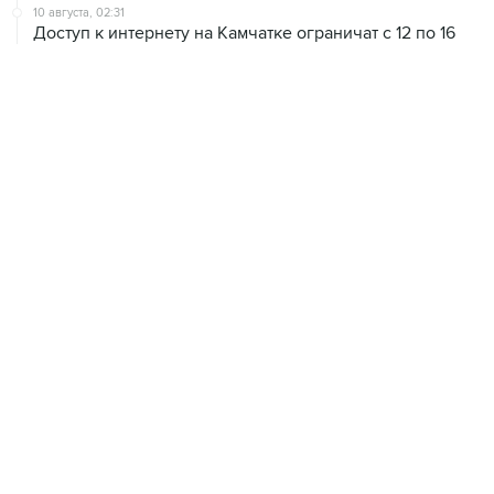
августа
09 августа, 22:39
Число жертв атаки БПЛА на Белгород выросло до
шести
09 августа, 21:58
Два мирных жителя погибли, семеро пострадали в
результате атаки БПЛА на ДНР
09 августа, 20:30
Что произошло за день: воскресенье, 9 августа
09 августа, 18:04
Внуково обслуживает рейсы по согласованию
ХРОНИКИ СОБЫТИЙ