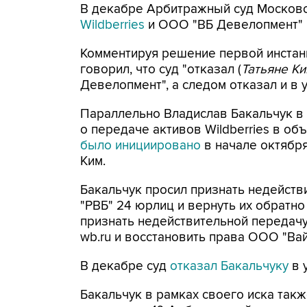
В декабре Арбитражный суд Московс
Wildberries
и ООО "ВБ Девелопмент" 
Комментируя решение первой инстан
говорил, что суд "отказал (
Татьяне Ки
Девелопмент", а следом отказал и в 
Параллельно Владислав Бакальчук в 
о передаче активов Wildberries в о
было инициировано
в начале октябр
Ким.
Бакальчук просил признать недейств
"РВБ" 24 юрлиц и вернуть их обратн
признать недействительной передач
wb.ru и восстановить права ООО "Ва
В декабре суд
отказал Бакальчуку
в 
Бакальчук в рамках своего иска так