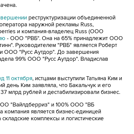
начена.
авершении
реструктуризации объединенной
и оператора наружной рекламы Russ,
dberries и компания-владелец Russ (ООО
ию
- ООО "РВБ". Она на 65% принадлежит ООО
тинн". Руководителем "РВБ" является Роберт
и ООО "Русс Аутдор". До завершения
ладела 99% ООО "Русс Аутдор". Владислав
д 11 октября
, истцами выступили Татьяна Ким и
 день Ким заявляла, что Бакальчук и его
37 млрд рублей и дестабилизировали бизнес.
ООО "Вайлдберриз" и 100% ООО "ВБ
та компания является бизнес-единицей
са складские комплексы и логистические