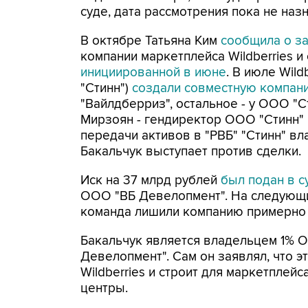
суде, дата рассмотрения пока не наз
В октябре Татьяна Ким
сообщила о з
компании маркетплейса Wildberries 
инициированной в июне
. В июле Wil
"Стинн")
создали совместную компан
"Вайлдберриз", остальное - у ООО "С
Мирзоян - гендиректор ООО "Стинн" 
передачи активов в "РВБ" "Стинн" в
Бакальчук выступает против сделки.
Иск на 37 млрд рублей
был подан в су
ООО "ВБ Девелопмент". На следующий
команда лишили компанию примерно 
Бакальчук является владельцем 1% 
Девелопмент". Сам он заявлял, что э
Wildberries и строит для маркетплей
центры.