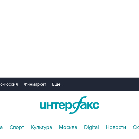
с-Россия
Финмаркет
Еще...
а
Спорт
Культура
Москва
Digital
Новости
С