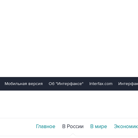
Мобильная версия
Об "Интерфаксе"
Interfax.com
Интерфак
Главное
В России
В мире
Экономик