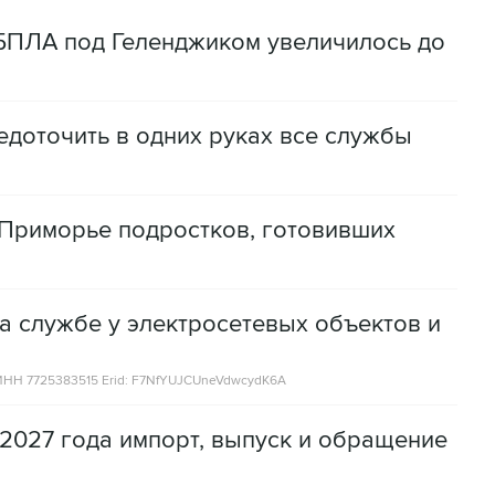
 БПЛА под Геленджиком увеличилось до
доточить в одних руках все службы
Приморье подростков, готовивших
а службе у электросетевых объектов и
НН 7725383515 Erid: F7NfYUJCUneVdwcydK6A
2027 года импорт, выпуск и обращение