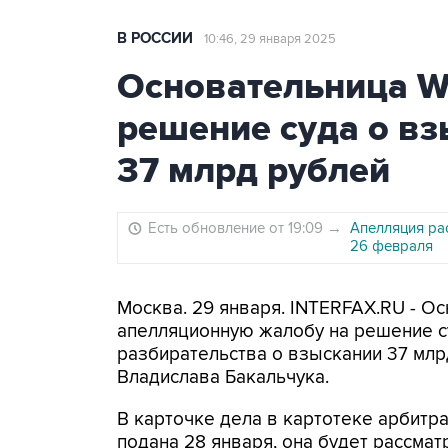
В РОССИИ
10:46, 29 января 2025
Основательница Wi
решение суда о вз
37 млрд рублей
Есть обновление от 19:09
→
Апелляция ра
26 февраля
Москва. 29 января. INTERFAX.RU - Ос
апелляционную жалобу на решение с
разбирательства о взыскании 37 млр
Владислава Бакальчука.
В карточке дела в картотеке арбитр
подана 28 января, она будет рассма