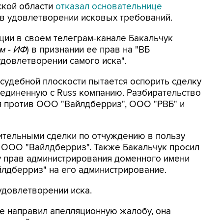
кой области
отказал основательнице
в удовлетворении исковых требований.
ции в своем телеграм-канале Бакальчук
м - ИФ
) в признании ее прав на "ВБ
удовлетворении самого иска".
судебной плоскости пытается оспорить сделку
бъединенную с Russ компанию. Разбирательство
я против ООО "Вайлдберриз", ООО "РВБ" и
ительными сделки по отчуждению в пользу
о ООО "Вайлдберриз". Также Бакальчук просил
у прав администрирования доменного имени
йлдберриз" на его администрирование.
удовлетворении иска.
же направил апелляционную жалобу, она