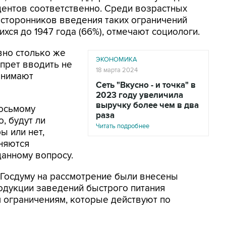
дентов соответственно. Среди возрастных
 сторонников введения таких ограничений
хся до 1947 года (66%), отмечают социологи.
вно столько же
ЭКОНОМИКА
апрет вводить не
18 марта 2024
анимают
Сеть "Вкусно - и точка" в
2023 году увеличила
выручку более чем в два
осьмому
раза
, будут ли
Читать подробнее
ы или нет,
няются
данному вопросу.
 Госдуму на рассмотрение были внесены
одукции заведений быстрого питания
 ограничениям, которые действуют по