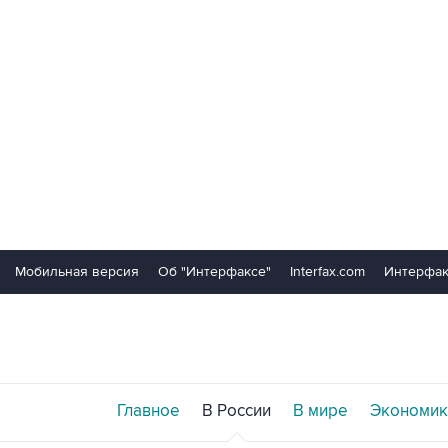
Мобильная версия
Об "Интерфаксе"
Interfax.com
Интерфак
Главное
В России
В мире
Экономик