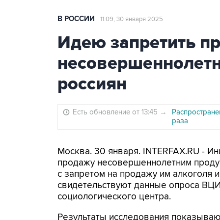
В РОССИИ
11:09, 30 января 2025
Идею запретить п
несовершеннолетн
россиян
Есть обновление от 13:45
→
Распространен
раза
Москва. 30 января. INTERFAX.RU - И
продажу несовершеннолетним продук
с запретом на продажу им алкоголя и
свидетельствуют данные опроса ВЦИ
социологического центра.
Результаты исследования показыва