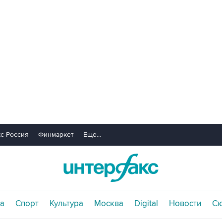
с-Россия
Финмаркет
Еще...
а
Спорт
Культура
Москва
Digital
Новости
С