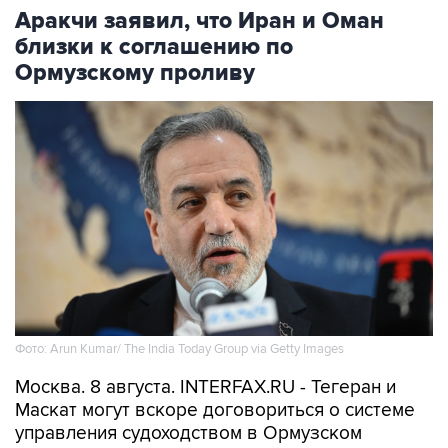
Аракчи заявил, что Иран и Оман
близки к соглашению по
Ормузскому проливу
Фото: Arun Kumar/ The India Today Group via Getty Images
Москва. 8 августа. INTERFAX.RU - Тегеран и
Маскат могут вскоре договориться о системе
управления судоходством в Ормузском