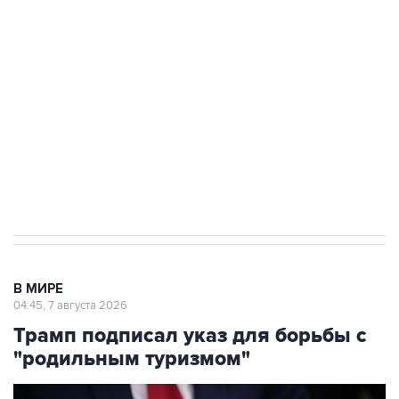
Росгвардии
Как российские медицинские технологии
выходят на мировые рынки
Социальная реклама, АНО «Национальные приоритеты».
ИНН 7725383515 Erid: F7NfYUJCUneVdTRF8PRs
Аксенов сообщил о четвертом погибшем в
результате атаки ВСУ на Крым
В МИРЕ
04:45, 7 августа 2026
Трамп подписал указ для борьбы с
"родильным туризмом"