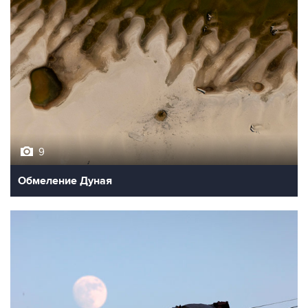
9
Обмеление Дуная