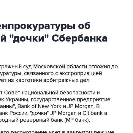
енпрокуратуры об
й "дочки" Сбербанка
итражный суд Московской области отложил до
куратуры, связанного с экспроприацией
ует из картотеки арбитражных дел.
т Совет национальной безопасности и
к Украины, государственное предприятие
ны", Bank of New York и JP Morgan. В
к России, "дочки" JP Morgan и Citibank в
родный резервный банк (МР банк).
его рассмотрение идет в закрытом режиме.