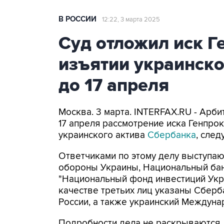
В РОССИИ
12:22, 3 марта 2025
Суд отложил иск Г
изъятии украинско
до 17 апреля
Москва. 3 марта. INTERFAX.RU - Арб
17 апреля рассмотрение иска Генпро
украинского актива
Сбербанка
, след
Ответчиками по этому делу выступаю
обороны Украины, Национальный бан
"Национальный фонд инвестиций Украи
качестве третьих лиц указаны Сбербан
России, а также украинский Междуна
Подробности дела не раскрываются, 