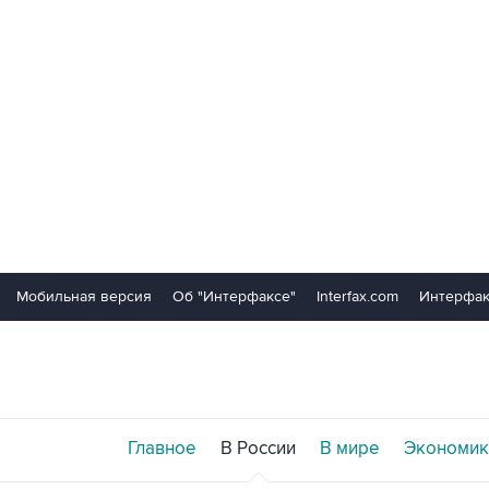
Мобильная версия
Об "Интерфаксе"
Interfax.com
Интерфак
Главное
В России
В мире
Экономик