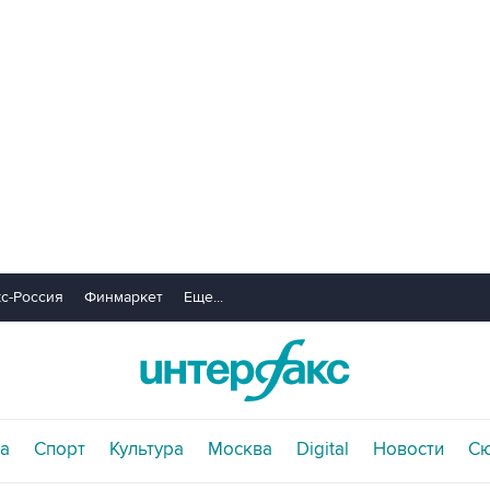
с-Россия
Финмаркет
Еще...
а
Спорт
Культура
Москва
Digital
Новости
С