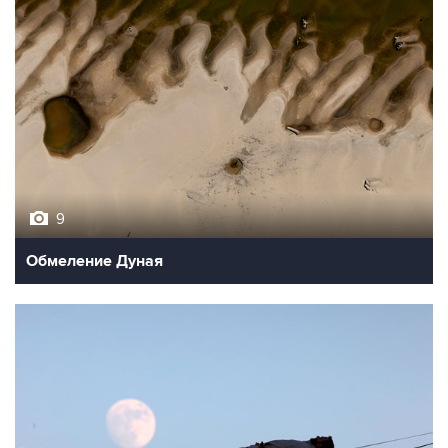
9
Обмеление Дуная