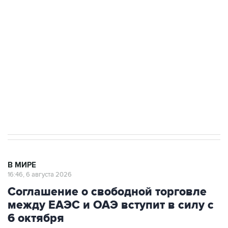
одних руках все службы тыла Минобороны
Как российские медицинские технологии
выходят на мировые рынки
Социальная реклама, АНО «Национальные приоритеты».
ИНН 7725383515 Erid: F7NfYUJCUneVdTRF8PRs
Трамп заявил, что переговоры с Ираном
начнутся в понедельник
В МИРЕ
16:46, 6 августа 2026
Соглашение о свободной торговле
между ЕАЭС и ОАЭ вступит в силу с
6 октября