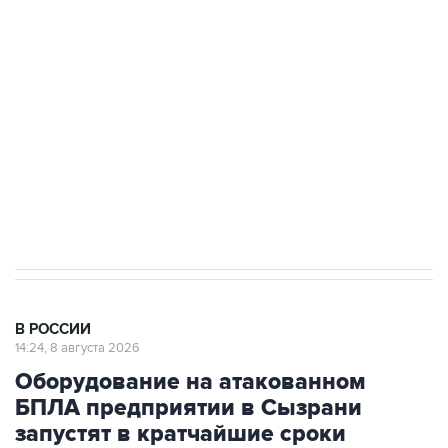
Беспилотные технологии и ИИ на службе у
электросетевых объектов и агрокомплексов
Социальная реклама, АНО «Национальные приоритеты».
ИНН 7725383515 Erid: F7NfYUJCUneVdwcydK6A
Кабмин РФ разрешил до 1 июля 2027 года
импорт, выпуск и обращение бензина Евро 2,
Евро 3, Евро 4
В РОССИИ
14:24, 8 августа 2026
Оборудование на атакованном
БПЛА предприятии в Сызрани
запустят в кратчайшие сроки