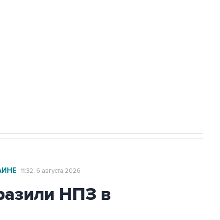
доточить в одних руках все службы
ехнологии выходят на мировые рынки
НН 7725383515 Erid: F7NfYUJCUneVdTRF8PRs
с Ираном начнутся в понедельник
АИНЕ
11:32, 6 августа 2026
азили НПЗ в