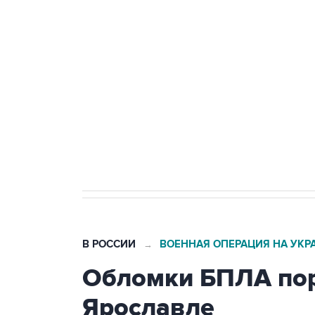
Путин сообщил о решении сосре
тыла Минобороны
Как российские медицинские т
Социальная реклама, АНО «Национальные приоритеты».
И
Трамп заявил, что переговоры 
В РОССИИ
ВОЕННАЯ ОПЕРАЦИЯ НА УКР
→
Обломки БПЛА пор
Ярославле