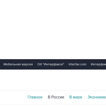
Мобильная версия
Об "Интерфаксе"
Interfax.com
Интерфак
Главное
В России
В мире
Экономик