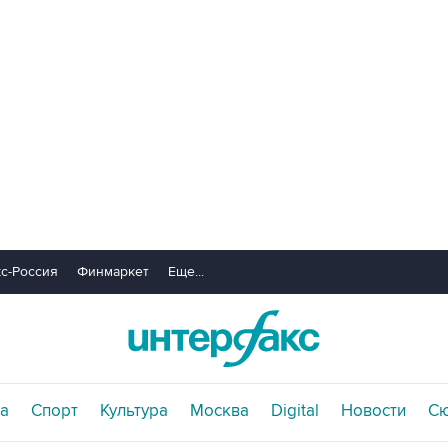
с-Россия
Финмаркет
Еще...
а
Спорт
Культура
Москва
Digital
Новости
С