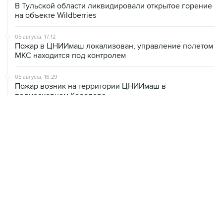
В Тульской области ликвидировали открытое горение
на объекте Wildberries
05 августа, 17:12
Пожар в ЦНИИмаш локализован, управление полетом
МКС находится под контролем
05 августа, 16:29
Пожар возник на территории ЦНИИмаш в
подмосковном Королеве
05 августа, 16:15
В Домодедово проверят состояние водных объектов
после повреждения склада бытовой химии
05 августа, 16:10
Неизвестность в части бюджета не позволяет ЦБ
уверенно говорить о скором допснижении ставки
05 августа, 15:24
В Иркутской области экипаж пропавшей Cessna
вышел на связь