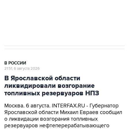
Социальная реклама, АНО «Национальные приоритеты».
ИНН 7725383515 Erid: F7NfYUJCUneVdTRF8PRs
Аксенов сообщил о четвертом погибшем в
результате атаки ВСУ на Крым
В РОССИИ
21:51, 6 августа 2026
В Ярославской области
ликвидировали возгорание
топливных резервуаров НПЗ
Москва. 6 августа. INTERFAX.RU - Губернатор
Ярославской области Михаил Евраев сообщил
о ликвидации возгорания топливных
резервуаров нефтеперерабатывающего