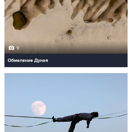
9
Обмеление Дуная