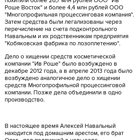
похитили более 26,7 млн рублей ООО "Ив
Роше Восток" и более 4,4 млн рублей ООО
"Многопрофильная процессинговая компания".
Затем средства были легализованы через
перечисление на счета подконтрольного
Навальным и их родственникам предприятия
"Кобяковская фабрика по лозоплетению".
Дело о хищении средств косметической
компании "Ив Роше" было возбуждено в
декабре 2012 года, а в апреле 2013 года было
возбуждено аналогичное дело о хищении
средств Многопрофильной процессинговой
компании. Позже дела объединили в одно
производство.
В настоящее время Алексей Навальный
находится под домашним арестом, его брат
Олег - под подпиской о невыезде.
Оппозиционер не имеет права покидать