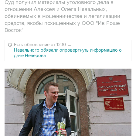
Суд получил материалы уголовного дела в
отношении Алексея и Олега Навальных,
обвиняемых в мошенничестве и легализации
средств, якобы похищенных у ООО "Ив Роше
Восток"
Есть обновление от 12:10
→
Навального обязали опровергнуть информацию о
даче Неверова