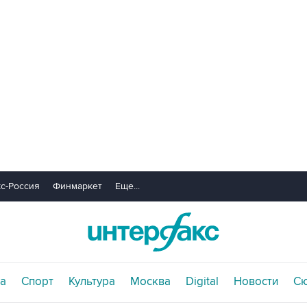
с-Россия
Финмаркет
Еще...
а
Спорт
Культура
Москва
Digital
Новости
С