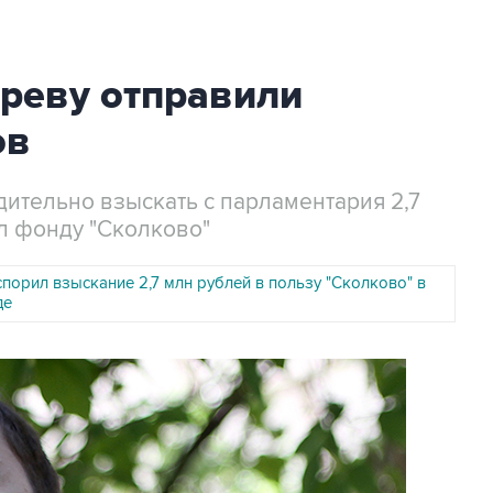
ареву отправили
ов
тельно взыскать с парламентария 2,7
л фонду "Сколково"
порил взыскание 2,7 млн рублей в пользу "Сколково" в
де