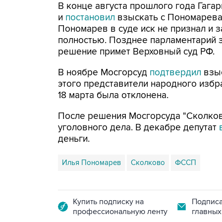
В конце августа прошлого года Гага
и
постановил
взыскать с Пономарева 
Пономарев в суде иск не признал и з
полностью. Позднее парламентарий за
решение примет Верховный суд РФ.
В ноябре Мосгорсуд
подтвердил
взыс
этого представители народного избр
18 марта была отклонена.
После решения Мосгорсуда "Сколков
уголовного дела. В декабре депутат
деньги.
Илья Пономарев
Сколково
ФССП
Купить подписку на
Подписа
профессиональную ленту
главных