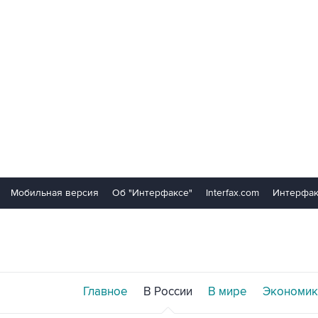
Мобильная версия
Об "Интерфаксе"
Interfax.com
Интерфак
Главное
В России
В мире
Экономик