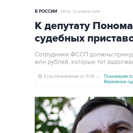
В РОССИИ
08:42, 22 апреля 2014
К депутату Поном
судебных пристав
Сотрудники ФССП должны принуди
млн рублей, которые тот задолжа
Есть обновление от 11:39
→
Пономарев ос
Верховном су